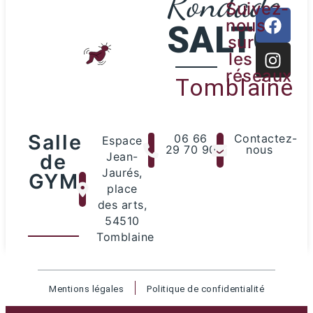
Rondade
Suivez-
nous
SALTO
sur
les
réseaux
Tomblaine
Salle
06 66
Contactez-
Espace
29 70 90
nous
de
Jean-
Jaurés,
GYM
place
des arts,
54510
Tomblaine
Mentions légales
Politique de confidentialité