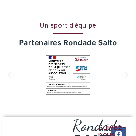
Un sport d'équipe
Partenaires Rondade Salto
Rondade
Suivez-
nous